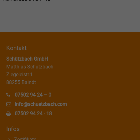
Drop us a line
info@yourdomain.com
About us
Lorem ipsum dolor sit amet, consectetuer adipiscing elit.
Kontakt
Aenean commodo ligula eget dolor. Aenean massa. Cum
Schützbach GmbH
sociis natoque penatibus et magnis dis parturient
Matthias Schützbach
montes, nascetur ridiculus mus. Donec quam felis,
Ziegeleistr.1
ultricies nec.
88255 Baindt
07502 94 24 – 0
info@schuetzbach.com
07502 94 24 - 18
Infos
Zertifikate