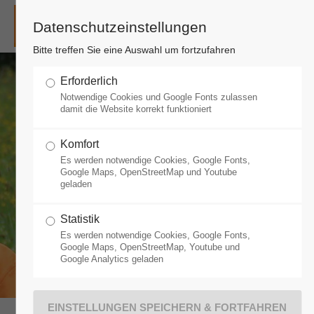
Datenschutzeinstellungen
Login
Bitte treffen Sie eine Auswahl um fortzufahren
Benutzername
Erforderlich
Notwendige Cookies und Google Fonts zulassen
damit die Website korrekt funktioniert
Passwort
Komfort
Es werden notwendige Cookies, Google Fonts,
KONTAKT
Google Maps, OpenStreetMap und Youtube
geladen
ANMELDEN
Statistik
Es werden notwendige Cookies, Google Fonts,
Google Maps, OpenStreetMap, Youtube und
Google Analytics geladen
Register
|
Lost your password?
Support