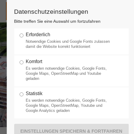
Datenschutzeinstellungen
Login
Bitte treffen Sie eine Auswahl um fortzufahren
Benutzername
Erforderlich
Notwendige Cookies und Google Fonts zulassen
damit die Website korrekt funktioniert
Passwort
Komfort
TÄTIGKEITSBEREICHE
Es werden notwendige Cookies, Google Fonts,
Google Maps, OpenStreetMap und Youtube
Rohbau - Schlüsselfertig - Umbau - Sanierung -
geladen
Reparaturservice - Immobilien
ANMELDEN
Statistik
Es werden notwendige Cookies, Google Fonts,
Google Maps, OpenStreetMap, Youtube und
Google Analytics geladen
Register
|
Lost your password?
Support