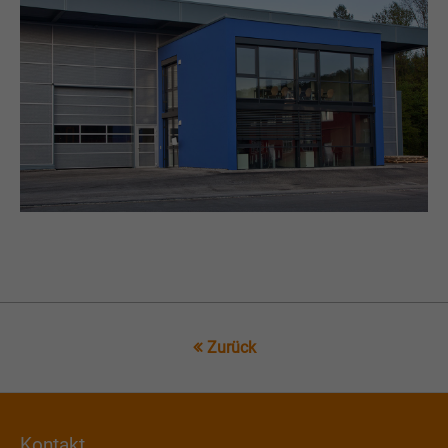
Drop us a line
info@yourdomain.com
About us
Lorem ipsum dolor sit amet, consectetuer adipiscing elit.
Aenean commodo ligula eget dolor. Aenean massa. Cum
sociis natoque penatibus et magnis dis parturient
montes, nascetur ridiculus mus. Donec quam felis,
ultricies nec.
Zurück
Kontakt